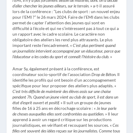
l’EMI, il n’y a pas forcément besoin de matériel, donc on a décidé
d’aller chercher les jeunes ailleurs, sur le terrain.
» a-t-il assuré
lors de la conférence : “Les clubs de sport : un nouvel enjeu
pour l’EMI ?” le 26 mars 2024. Faire de l’EMI dans les clubs
permet de capter l’attention des jeunes qui sont en
difficulté à l’école et qui ne s’intéressent pas à tout ce qui a
un rapport avec le cadre scolaire. Le caractère non
obligatoire des ateliers les rend plus attrayants. Le plus
important reste l’encadrement. «
C’est plus pertinent quand
un journaliste intervient accompagné par un éducateur, parce que
l’éducateur a les codes du sport et connaît l’histoire du club.
»
Amar Sy, également présent à la conférence, est
coordinateur socio-sportif de l’association
Drop de Béton.
Il
identifie les profils qui ont besoin d’un accompagnement
spécifique pour leur proposer des ateliers plus adaptés. «
C’est très difficile de maintenir des élèves assis sur une chaise
pendant 7h. Quand un jeune vient au club de sport, il est dans un
état d’esprit ouvert et positif.
» Il suit un groupe de jeunes
filles de 16 à 25 ans en décrochage scolaire : «
Je leur parle
de choses auxquelles elles sont confrontées au quotidien.
» Il leur
apprend à avoir un regard critique sur les productions
journalistiques, en vérifiant et recoupant les sources. «
Ces
filles ont souvent des idées reçues sur les journalistes. Comme tous