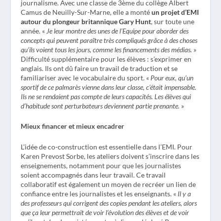
journalisme. Avec une classe de 3
ème
du collège Albert
Camus de Neuilly-Sur-Marne, elle a monté
un projet d’EMI
autour du plongeur britannique Gary Hunt
, sur toute une
année. «
Je leur montre des unes de l’Equipe pour aborder des
concepts qui peuvent paraître très compliqués grâce à des choses
qu’ils voient tous les jours, comme les financements des médias.
»
Difficulté supplémentaire pour les élèves : s’exprimer en
anglais. Ils ont dû faire un travail de traduction et se
familiariser avec le vocabulaire du sport. «
Pour eux, qu’un
sportif de ce palmarès vienne dans leur classe, c’était impensable.
Ils ne se rendaient pas compte de leurs capacités. Les élèves qui
d’habitude sont perturbateurs deviennent partie prenante.
»
Mieux financer et mieux encadrer
L’idée de co-construction est essentielle dans l’EMI. Pour
Karen Prevost Sorbe, les ateliers doivent s’inscrire dans les
enseignements, notamment pour que les journalistes
soient accompagnés dans leur travail. Ce travail
collaboratif est également un moyen de recréer un lien de
confiance entre les journalistes et les enseignants. «
Il y a
des professeurs qui corrigent des copies pendant les ateliers, alors
que ça leur permettrait de voir l’évolution des élèves et de voir