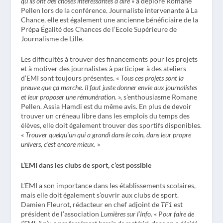
qu’ils ont des choses intéressantes à dire
» a déploré Romane
Pellen lors de la conférence. Journaliste intervenante à La
Chance, elle est également une ancienne bénéficiaire de la
Prépa Égalité des Chances de l’Ecole Supérieure de
Journalisme de Lille.
Les difficultés à trouver des financements pour les projets
et à motiver des journalistes à participer à des ateliers
d’EMI sont toujours présentes. «
Tous ces projets sont la
preuve que ça marche. Il faut juste donner envie aux journalistes
et leur proposer une rémunération
. », s’enthousiasme Romane
Pellen. Assia Hamdi est du même avis. En plus de devoir
trouver un créneau libre dans les emplois du temps des
élèves, elle doit également trouver des sportifs disponibles.
«
Trouver quelqu’un qui a grandi dans le coin, dans leur propre
univers, c’est encore mieux.
»
L’EMI dans les clubs de sport, c’est possible
L’EMI a son importance dans les établissements scolaires,
mais elle doit également s’ouvrir aux clubs de sport.
Damien Fleurot, rédacteur en chef adjoint de
TF1
est
président de l’association
Lumières sur l’Info
. « P
our faire de