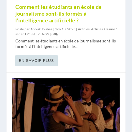
Comment les étudiants en école de
journalisme sont-ils formés à
l’intelligence artificielle ?
Posté par
Anouk Joubes
|
Nov 18, 2025
|
Articles
,
Articles à la une /
slider
,
DOSSIER IA G2
|
0
Comment les étudiants en école de journalisme sont-ils
formés à l’intelligence artificielle...
EN SAVOIR PLUS