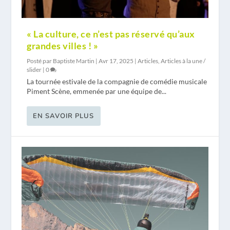
« La culture, ce n’est pas réservé qu’aux
grandes villes ! »
Posté par
Baptiste Martin
|
Avr 17, 2025
|
Articles
,
Articles à la une /
slider
|
0
La tournée estivale de la compagnie de comédie musicale
Piment Scène, emmenée par une équipe de...
EN SAVOIR PLUS