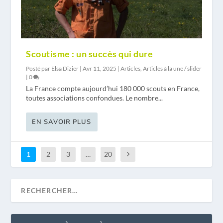
Scoutisme : un succès qui dure
Posté par
Elsa Dizier
|
Avr 11, 2025
|
Articles
,
Articles à la une / slider
|
0
La France compte aujourd’hui 180 000 scouts en France,
toutes associations confondues. Le nombre...
EN SAVOIR PLUS
1
2
3
…
20