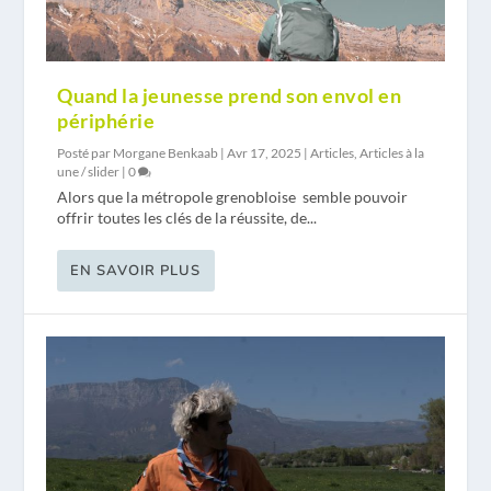
Quand la jeunesse prend son envol en
périphérie
Posté par
Morgane Benkaab
|
Avr 17, 2025
|
Articles
,
Articles à la
une / slider
|
0
Alors que la métropole grenobloise semble pouvoir
offrir toutes les clés de la réussite, de...
EN SAVOIR PLUS