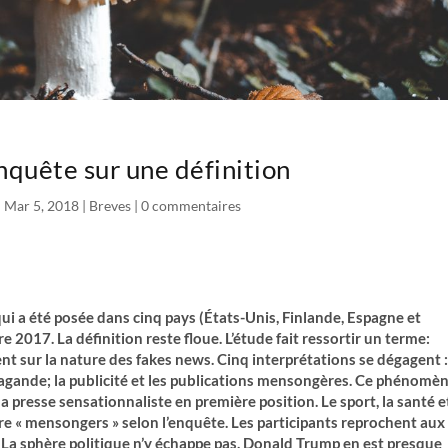
nquête sur une définition
|
Mar 5, 2018
|
Breves
|
0 commentaires
qui a été posée dans cinq pays (États-Unis, Finlande, Espagne et
e 2017. La définition reste floue. L’étude fait ressortir un terme:
nt sur la nature des fakes news. Cinq interprétations se dégagent :
opagande; la publicité et les publications mensongères. Ce phénomè
a presse sensationnaliste en première position. Le sport, la santé e
être « mensongers » selon l’enquête. Les participants reprochent aux
 La sphère politique n’y échappe pas. Donald Trump en est presque