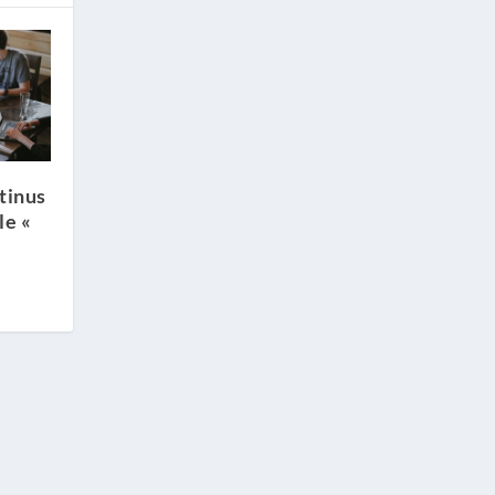
tinus
le «