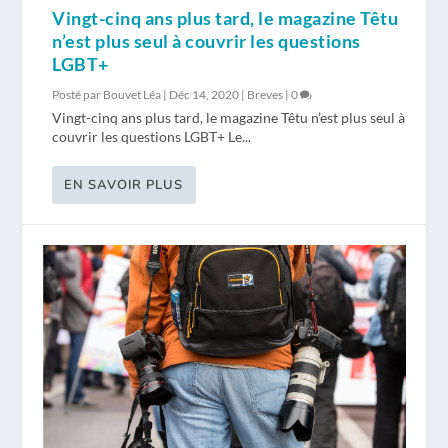
Vingt-cinq ans plus tard, le magazine Têtu
n’est plus seul à couvrir les questions
LGBT+
Posté par
Bouvet Léa
|
Déc 14, 2020
|
Breves
|
0
Vingt-cinq ans plus tard, le magazine Têtu n’est plus seul à
couvrir les questions LGBT+ Le...
EN SAVOIR PLUS