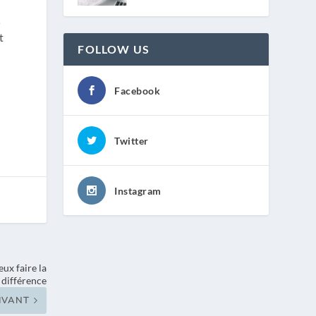
5
t
FOLLOW US
Facebook
Twitter
Instagram
ux faire la
différence
IVANT