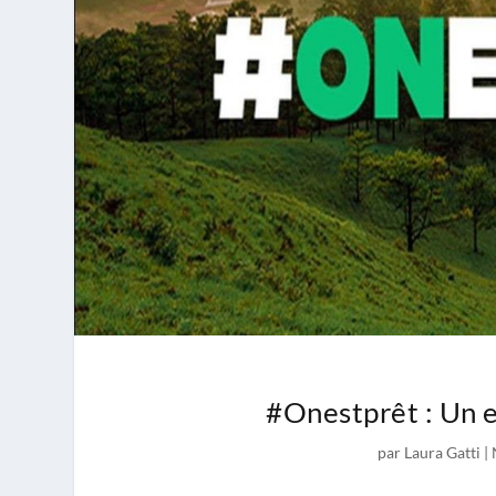
#Onestprêt : Un e
par
Laura Gatti
|