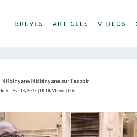
BRÈVES
ARTICLES
VIDÉOS
 Ntibinyane Ntibinyane sur l’espoir
lethi
|
Avr 14, 2018
|
IJF18
,
Vidéos
|
0